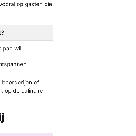
vooral op gasten die
t?
 pad wil
ontspannen
 boerderijen of
k op de culinaire
j