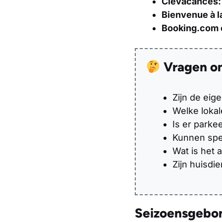
Clévacances:
Bienvenue à l
Booking.com 
Vragen om 
Zijn de eig
Welke lokal
Is er parke
Kunnen spe
Wat is het 
Zijn huisdi
Seizoensgebo