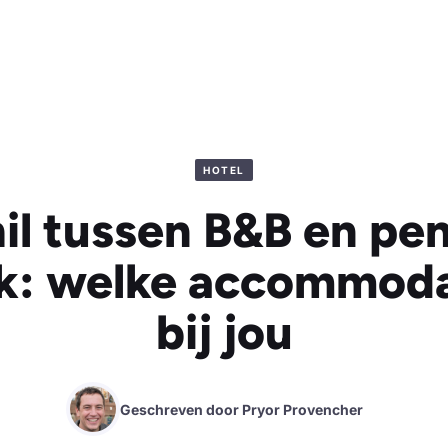
HOTEL
il tussen B&B en pen
jk: welke accommoda
bij jou
Geschreven door
Pryor Provencher