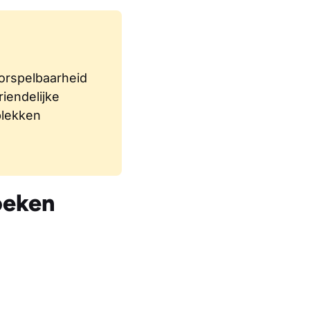
orspelbaarheid
riendelijke
plekken
oeken