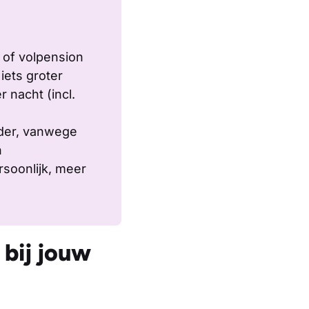
 of volpension
iets groter
 nacht (incl.
er, vanwege
n
soonlijk, meer
bij jouw