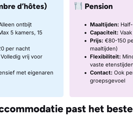
bre d’hôtes)
Pension
lleen ontbijt
Maaltijden:
Half-
ax 5 kamers, 15
Capaciteit:
Vaak 
Prijs:
€80-150 per
0 per nacht
maaltijden)
Volledig vrij voor
Flexibiliteit:
Mind
vaste etenstijde
ensief met eigenaren
Contact:
Ook per
groepsgevoel
commodatie past het beste 