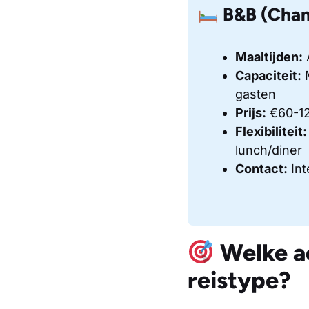
B&B (Cham
Maaltijden:
A
Capaciteit:
M
gasten
Prijs:
€60-12
Flexibiliteit:
lunch/diner
Contact:
Int
Welke ac
reistype?