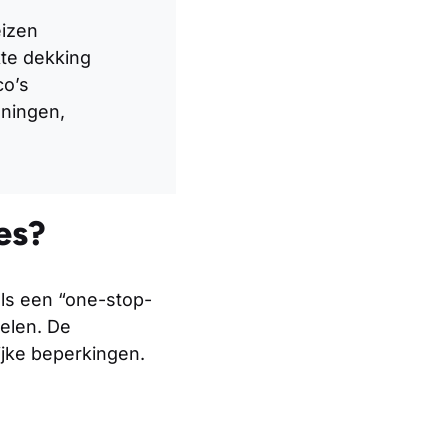
eizen
te dekking
co’s
ningen,
es?
ls een “one-stop-
gelen. De
ijke beperkingen.