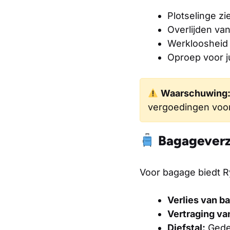
Plotselinge zie
Overlijden va
Werkloosheid
Oproep voor j
Waarschuwing
vergoedingen voor 
Bagageverz
Voor bagage biedt R
Verlies van b
Vertraging va
Diefstal:
Gedek