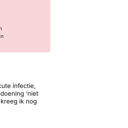
n
en
ute infectie,
doening ‘niet
kreeg ik nog