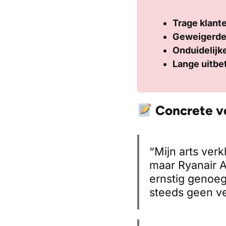
Trage klant
Geweigerde
Onduidelijk
Lange uitbe
Concrete vo
“Mijn arts verk
maar Ryanair A
ernstig genoe
steeds geen ve