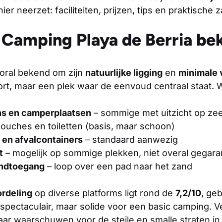
hier neerzet: faciliteiten, prijzen, tips en praktische 
 Camping Playa de Berria b
oral bekend om zijn
natuurlijke ligging
en
minimale 
rt, maar een plek waar de eenvoud centraal staat. Wat
ns en camperplaatsen
– sommige met uitzicht op ze
ouches en toiletten (basis, maar schoon)
 en afvalcontainers
– standaard aanwezig
t
– mogelijk op sommige plekken, niet overal gegar
andtoegang
– loop over een pad naar het zand
rdeling
op diverse platforms ligt rond de
7,2/10
, ge
t spectaculair, maar solide voor een basic camping. 
maar waarschuwen voor de steile en smalle straten i