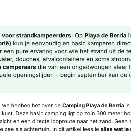
 voor strandkampeerders:
Op
Playa de Berria
i
rië)
kun je eenvoudig en basic kamperen direc
r een pure ervaring voor wie het strand uit de te
ater, douches, afvalcontainers en soms stroom.
n camperaars
die van een ongedwongen sfeer 
uele openingstijden – begin september kan de 
, we hebben het over de
Camping Playa de Berria
in
 kust. Deze basic camping ligt op zo’n 300 meter b
zicht en een directe looproute naar het zand. Gee
 zee als achtertuin. In dit artikel lees je
alles wat j