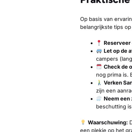
Op basis van ervar
belangrijkste tips op
Reserveer o
Let op de 
campers (lang
Check de 
nog prima is. 
Verken Sant
zijn een aanra
Neem een ze
beschutting is 
Waarschuwing:
D
een plekje op het g