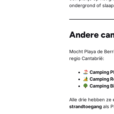
ondergrond of slaap
Andere cam
Mocht Playa de Berria
regio Cantabrië:
Camping Pl
Camping R
Camping Bi
Alle drie hebben ze
strandtoegang
als P