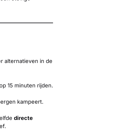
er alternatieven in de
op 15 minuten rijden.
 bergen kampeert.
zelfde
directe
ef.