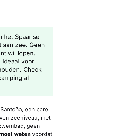
n het Spaanse
t aan zee. Geen
nt wil lopen.
 Ideaal voor
houden. Check
camping al
 Santoña, een parel
oven zeeniveau, met
n zwembad, geen
e moet weten
voordat