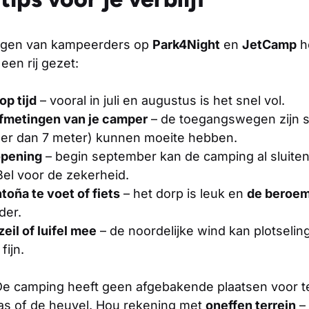
ingen van kampeerders op
Park4Night
en
JetCamp
h
 een rij gezet:
p tijd
– vooral in juli en augustus is het snel vol.
afmetingen van je camper
– de toegangswegen zijn sm
er dan 7 meter) kunnen moeite hebben.
opening
– begin september kan de camping al sluiten,
Bel voor de zekerheid.
oña te voet of fiets
– het dorp is leuk en
de beroem
der.
il of luifel mee
– de noordelijke wind kan plotselin
fijn.
e camping heeft geen afgebakende plaatsen voor ten
ras of de heuvel. Hou rekening met
oneffen terrein
– 