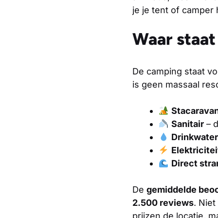
je je tent of camper 
Waar staat
De camping staat vo
is geen massaal reso
Stacarava
Sanitair
– d
Drinkwater
Elektricitei
Direct str
De
gemiddelde beoo
2.500 reviews
. Nie
prijzen de locatie, 