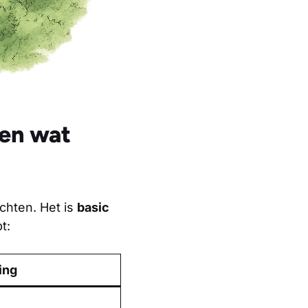
(en wat
chten. Het is
basic
t:
ing