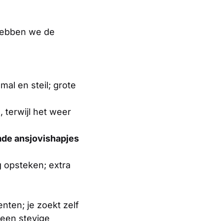
ebben we de
al en steil; grote
 terwijl het weer
de ansjovishapjes
g opsteken; extra
ten; je zoekt zelf
een stevige