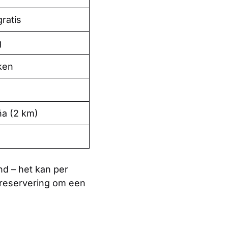
ratis
g
ken
ña (2 km)
d – het kan per
ij reservering om een