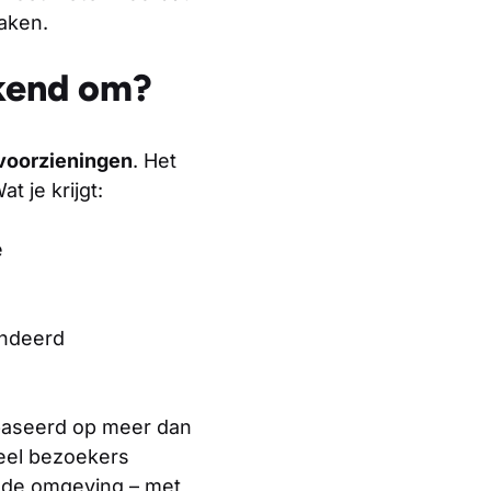
zaken.
ekend om?
voorzieningen
. Het
 je krijgt:
e
andeerd
baseerd op meer dan
Veel bezoekers
n de omgeving – met