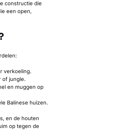
de constructie die
ie een open,
?
rdelen:
r verkoeling.
 of jungle.
mel en muggen op
ele Balinese huizen.
rs, en de houten
ruim op tegen de