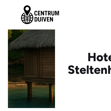
Ga
naar
de
inhoud
Hote
Stelten