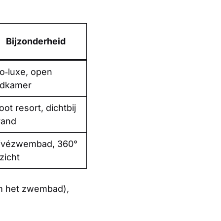
Bijzonderheid
o‑luxe, open
dkamer
oot resort, dichtbij
rand
ivézwembad, 360°
tzicht
om het zwembad),