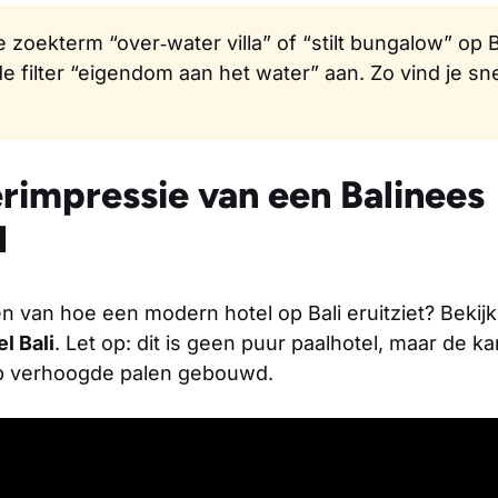
e zoekterm
“over‑water villa”
of
“stilt bungalow”
op B
e filter “eigendom aan het water” aan. Zo vind je sne
erimpressie van een Balinees
l
gen van hoe een modern hotel op Bali eruitziet? Beki
l Bali
. Let op: dit is geen puur paalhotel, maar de k
p verhoogde palen gebouwd.