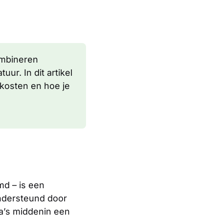
ombineren
ur. In dit artikel
 kosten en hoe je
d – is een
ndersteund door
la’s middenin een