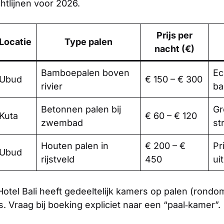
chtlijnen voor 2026.
Prijs per
Locatie
Type palen
nacht (€)
Bamboepalen boven
Ec
Ubud
€ 150 – € 300
rivier
ba
Betonnen palen bij
Gr
Kuta
€ 60 – € 120
zwembad
st
Houten palen in
€ 200 – €
Pr
Ubud
rijstveld
450
ui
Hotel Bali heeft gedeeltelijk kamers op palen (rond
s. Vraag bij boeking expliciet naar een “paal‑kamer”.