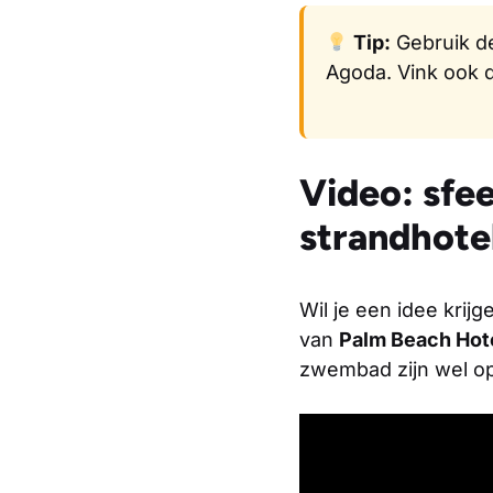
Tip:
Gebruik d
Agoda. Vink ook d
Video: sfe
strandhote
Wil je een idee krij
van
Palm Beach Hote
zwembad zijn wel o