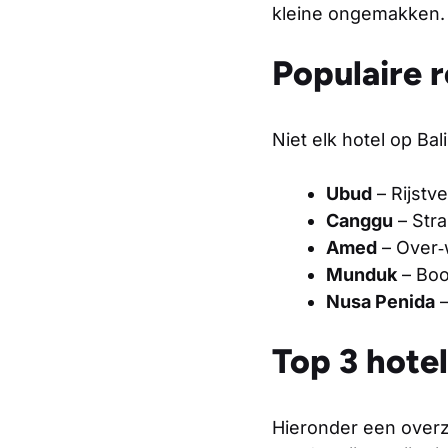
kleine ongemakken.
Populaire r
Niet elk hotel op Ba
Ubud
– Rijstv
Canggu
– Stra
Amed
– Over‑w
Munduk
– Boo
Nusa Penida
–
Top 3 hotel
Hieronder een overz