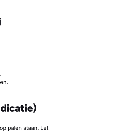
i
:
.
en.
ndicatie)
op palen staan. Let