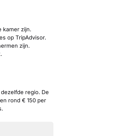
 kamer zijn.
s op TripAdvisor.
hermen zijn.
.
dezelfde regio. De
alen rond € 150 per
s.