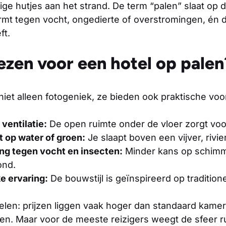
dige hutjes aan het strand. De term “palen” slaat op 
t tegen vocht, ongedierte of overstromingen, én d
ft.
zen voor een hotel op palen
 niet alleen fotogeniek, ze bieden ook praktische voo
 ventilatie:
De open ruimte onder de vloer zorgt voo
t op water of groen:
Je slaapt boven een vijver, rivier
g tegen vocht en insecten:
Minder kans op schim
ond.
e ervaring:
De bouwstijl is geïnspireerd op tradition
delen: prijzen liggen vaak hoger dan standaard kame
ken. Maar voor de meeste reizigers weegt de sfeer 