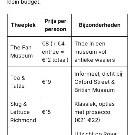
klein budget.
Prijs per
Theeplek
Bijzonderheden
persoon
€8 (+ €4
Thee in een
The Fan
entree =
museum vol
Museum
€12 totaal)
antieke waaiers
Informeel, dicht bij
Tea &
€19
Oxford Street &
Tattle
British Museum
Slug &
Klassiek, opties
Lettuce
€15
met prosecco
Richmond
(€21-€22)
Uitzicht op Royal