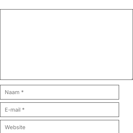
Reactie
Naam
E-
mail
Website