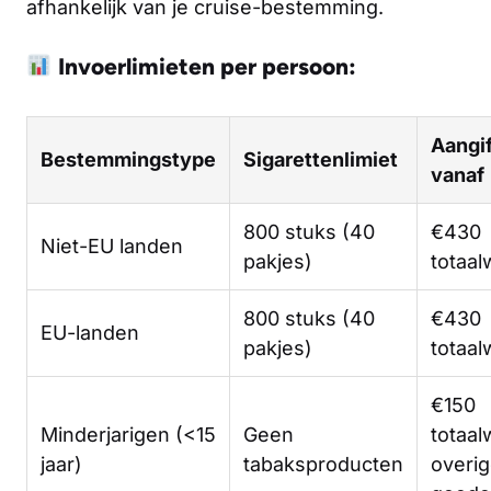
afhankelijk van je cruise-bestemming.
Invoerlimieten per persoon:
Aangif
Bestemmingstype
Sigarettenlimiet
vanaf
800 stuks (40
€430
Niet-EU landen
pakjes)
totaa
800 stuks (40
€430
EU-landen
pakjes)
totaa
€150
Minderjarigen (<15
Geen
totaa
jaar)
tabaksproducten
overi