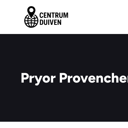
Ga
naar
de
inhoud
Pryor Provenche