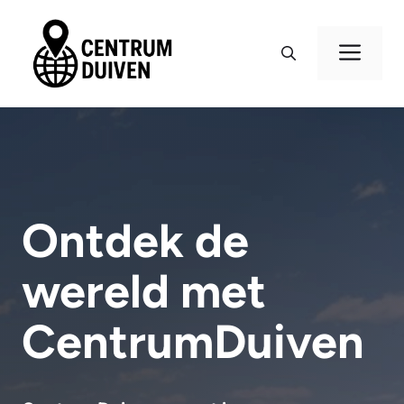
Ga
naar
Me
de
inhoud
Ontdek de
wereld met
CentrumDuiven