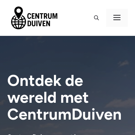
Ga
naar
Me
de
inhoud
Ontdek de
wereld met
CentrumDuiven